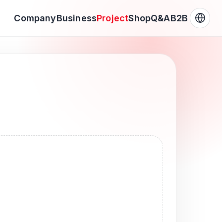
Company
Business
Project
Shop
Q&A
B2B